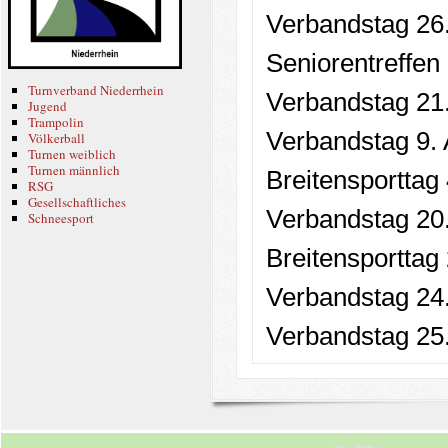
Verbandstag 26
Seniorentreffe
Turnverband Niederrhein
Verbandstag 21.
Jugend
Trampolin
Verbandstag 9. 
Völkerball
Turnen weiblich
Turnen männlich
Breitensporttag
RSG
Gesellschaftliches
Verbandstag 20
Schneesport
Breitensporttag
Verbandstag 24
Verbandstag 25