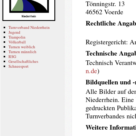
Tönningstr. 13
46562 Voerde
Rechtliche Anga
Turnverband Niederrhein
Jugend
Trampolin
Registergericht: 
Völkerball
Turnen weiblich
Technische Anga
Turnen männlich
RSG
Technisch Verantw
Gesellschaftliches
Schneesport
n.de
)
Bildquellen und -
Alle Bilder auf d
Niederrhein. Eine
gedruckten Publik
Turnverbandes nich
Weitere Informat